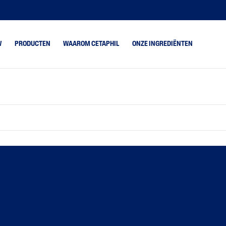
W
PRODUCTEN
WAAROM CETAPHIL
ONZE INGREDIËNTEN
oge Huid
Gentle Clear
combineerde Huid
Gentle Exfoliating SA
rmale Huid
Optimal Hydration
tte Huid