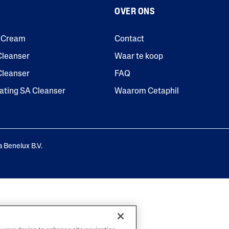
OVER ONS
g Cream
Contact
Cleanser
Waar te koop
 Cleanser
FAQ
iating SA Cleanser
Waarom Cetaphil
 Benelux B.V.