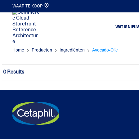
WAAR TE KOOP
WAT IS NIEU
Home
Producten
Ingrediënten
Avocado-Olie
Lichaam
Dr
Gezicht
Ge
0 Results
Cleansers
No
Moisturizers
Ve
Pimple Patch