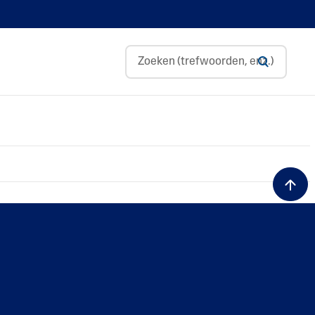
Glycerine
Hyaluronzuur
Niacinamide
Panthenol
Sheaboter
Zoete Amandelolie
Tocopherol
Bifida Ferment
Gallic-Aox