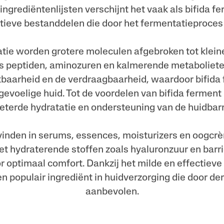
ngrediëntenlijsten verschijnt het vaak als bifida fe
ctieve bestanddelen die door het fermentatieproce
tie worden grotere moleculen afgebroken tot kleine
s peptiden, aminozuren en kalmerende metabolieten
kbaarheid en de verdraagbaarheid, waardoor bifida
gevoelige huid. Tot de voordelen van bifida ferment
eterde hydratatie en ondersteuning van de huidbarr
e vinden in serums, essences, moisturizers en oogcr
 hydraterende stoffen zoals hyaluronzuur en barr
 optimaal comfort. Dankzij het milde en effectieve 
en populair ingrediënt in huidverzorging die door d
aanbevolen.