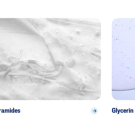
{ "id" : "glycerine", "name" : "Glycerin", "type_id" : "storePage", "data" : { "pageCustomAction" : "", "articleImage" : { "path" : "/Rebranding_2025/Glycerin.jpg", "focal_point" : { "x" : 0.5, "y" : 0.5 }, "meta_data" : { "height" : 1080, "width" : 1440 } }, "pageCustomCanonicalUrl" : "", "alt" : "glycerin", "isContactUsPage" : false, "pageNoIndex" : false, "pageNoFollow" : false }, "custom" : { "articleImage" : { "src" : { "mobile" : "https://www.cetaphil.nl/dw/image/v2/BGGN_PRD/on/demandware.static/-/Sites-Galderma-NL-Library/default/dwba29b881/Rebranding_2025/Glycerin.jpg", "tablet" : "https://www.cetaphil.nl/dw/image/v2/BGGN_PRD/on/demandware.static/-/Sites-Galderma-NL-Library/default/dwba29b881/Rebranding_2025/Glycerin.jpg", "desktop" : "https://www.cetaphil.nl/dw/image/v2/BGGN_PRD/on/demandware.static/-/Sites-Galderma-NL-Library/default/dwba29b881/Rebranding_2025/Glycerin.jpg" } }, "articleImageAlt" : "glycerin", "articleTitle" : "Glycerin", "articleDesc" : null, "articleURL" : "https://www.cetaphil.nl/our-ingredients/glycerine.html", "articleBadges" : { "textBadges" : null, "catBadges" : [ ] }, "articleImageWidth" : 1440, "articleImageHeight" : 1080 }, "regions" : [ { "id" : "headerbanner" }, { "id" : "main", "components" : [ { "id" : "3e3ad7176d685ca822a6a4abe2", "name" : "Breadcrumbs", "type_id" : "commerce_layouts.separator", "data" : { "bgBackgroundColor" : "", "bgAccent" : false }, "regions" : [ { "id" : "additions", "components" : [ { "id" : "b0536163b2ebdeb773a6047765", "type_id" : "commerce_layouts.mobileGrid1r1c", "data" : { "fullHeight" : false, "bgBackgroundColor" : "", "fullWidth" : false, "heightSetByContentMobile" : false, "mobilebgBackgroundColor" : "", "backgroundImageAlignment" : "top", "heightSetByContentDesktop" : false, "xlfullWidth" : false, "imageQualityDropdown" : "Standard (2100px, 1600px, 500px)" }, "regions" : [ { "id" : "column1", "components" : [ { "id" : "df22fe68f9fb03b79ed06f3e9e", "type_id" : "commerce_assets.breadcrumbs", "data" : { "lvl2Link" : "https://www.cetaphil.nl/on/demandware.store/Sites-Galderma-NL-Site/nl/Page-Show?cid=glycerin", "lvl1Link" : "https://www.cetaphil.nl/onze-ingredienten.html", "lvl2Text" : "Glycerine", "breadcrumbOverlay" : "Desktop & Mobile", "lvl1Text" : "Ingrediënt" }, "visible" : true } ] } ], "visible" : true } ] } ], "visible" : true }, { "id" : "0751cd35bdcd83db40bf3eaece", "name" : "Hero", "type_id" : "commerce_layouts.mobileGrid1r1c", "data" : { "fullHeight" : false, "bgBackgroundColor" : "#ecf0f3", "fullWidth" : true, "heightSetByContentMobile" : true, "mobilebgBackgroundColor" : "#ecf0f3", "backgroundImageAlignment" : "top", "heightSetByContentDesktop" : false, "xlfullWidth" : false, "imageQualityDropdown" : "Standard (2100px, 1600px, 500px)" }, "regions" : [ { "id" : "column1", "components" : [ { "id" : "a0e2c10056972ae2a5fff96585", "type_id" : "commerce_layouts.mobileGrid2r1c", "data" : { "layoutOptions" : "50% | 50%", "fullWidth" : true, "reverseOrder" : false, "xlfullWidth" : false, "centerVertically" : true }, "regions" : [ { "id" : "column1", "components" : [ { "id" : "de983f2a8653654f94cba38112", "type_id" : "commerce_layouts.separator", "data" : { "marginRight" : "10%", "bgBackgroundColor" : "", "paddingTopMobile" : "75%", "bgAccent" : false, "marginLeft" : "20%", "marginBottomMobile" : "20px" }, "regions" : [ { "id" : "additions", "components" : [ { "id" : "b057da7c784401ff33063a1e03", "type_id" : "commerce_assets.editorialRichText", "data" : { "hideInDesktop" : false, "textAlignMobile" : "center", "isRebranding" : false, "textAlign" : "Left", "richText" : "<h1>Glycerine</h1>", "headerClass" : true, "fontColor" : "#001e62" }, "visible" : true }, { "id" : "c6cee896e77172fd905dd2cbd0", "type_id" : "commerce_layouts.separator", "data" : { "bgBackgroundColor" : "", "paddingBottom" : "16px", "paddingBottomMobile" : "8px", "bgAccent" : false }, "regions" : [ { "id" : "additions" } ], "visible" : true }, { "id" : "b4bbcb2aac2660614f743af9cb", "type_id" : "commerce_assets.editorialRichText", "data" : { "hideInDesktop" : false, "textAlignMobile" : "center", "isRebranding" : false, "textAlign" : "Left", "richText" : "<p>Glycerine is een van de meest voorkomende ingrediënten in cosmetische producten en is een krachtig vochtinbrengend middel. Deze natuurlijke verbinding kan synthetisch worden geproduceerd en heeft geen geur of kleur.</p>", "headerClass" : false, "fontColor" : "#4a4a4a" }, "visible" : true } ] } ], "visible" : true } ] }, { "id" : "column2", "components" : [ { "id" : "583b1ddce78808fa83b55c6f39", "type_id" : "commerce_assets.mainBanner", "data" : { "image" : { "path" : "/Rebranding_2025/Glycerin (1).jpg", "focal_point" : { "x" : 0.5, "y" : 0.5 }, "meta_data" : { "height" : 1080, "width" : 1440 } }, "imageMobile" : { "path" : "/Rebranding_2025/Glycerin (1).jpg", "focal_point" : { "x" : 0.5, "y" : 0.5 }, "meta_data" : { "height" : 1080, "width" : 1440 } }, "textAlign" : "Left", "imageTablet" : { "path" : "/Rebranding_2025/Glycerin (1).jpg", "focal_point" : { "x" : 0.5, "y" : 0.5 }, "meta_data" : { "height" : 1080, "width" : 1440 } }, "theme" : "Light Text", "overlayText" : false, "headAlign" : "Left", "imageFilter" : false }, "visible" : true } ] } ], "visible" : true } ] } ], "visible" : true }, { "id" : "92b033170b7e84f5a5b63a1a54", "name" : "Learn about ingredient", "type_id" : "commerce_layouts.separator", "data" : { "marginRight" : "20%", "bgBackgroundColor" : "", "marginRightMobile" : "20px", "marginLeftMobile" : "20px", "marginBottom" : "72px", "anchorID" : "pd-about", "marginTopMobile" : "50px", "bgAccent" : false, "marginTop" : "72px", "marginLeft" : "20%" }, "regions" : [ { "id" : "additions", "components" : [ { "id" : "6dbe0a9992d02f2a4d92101f6a", "type_id" : "commerce_layouts.separator", "data" : { "bgBackgroundColor" : "", "marginBottom" : "26px", "bgAccent" : false, "marginBottomMobile" : "12px" }, "regions" : [ { "id" : "additions", "components" : [ { "id" : "add41435462d25206f80e72fb4", "type_id" : "commerce_assets.htmlArea", "data" : { "htmlmarkup" : "<style>\n.body {\nwidth: 100%}\n</style>\n <div class=\"row\">\n <div class=\"col-12 align-self-center text-center\">\n <h2 class=\"h3\" style=\"color: #001e62;\">Wat is glycerine?</h2>\n </div>\n </div>" }, "visible" : true } ] } ], "visible" : true }, { "id" : "359c936e2a67e29f05f014b5f2", "type_id" : "commerce_assets.editorialRichText", "data" : { "hideInDesktop" : false, "textAlignMobile" : "center", "isRebranding" : false, "textAlign" : "Center", "richText" : "<p>Glycerine is van nature onderdeel van de natuurlijke hydraterende factor (Natural Moisturizing Factor, NMF) van de huid. Dit is een groep moleculen die in de huid aanwezig zijn om extreme uitdroging te voorkomen.
ramides
Glycerin