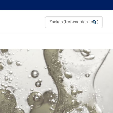
Glycerine
Hyaluronzuur
Niacinamide
Panthenol
Sheaboter
Zoete Amandelolie
Tocopherol
Bifida Ferment
Gallic-Aox