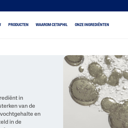
W
PRODUCTEN
WAAROM CETAPHIL
ONZE INGREDIËNTEN
oge Huid
Gentle Clear
combineerde Huid
Gentle Exfoliating SA
rmale Huid
Optimal Hydration
tte Huid
rediënt in
sterken van de
 vochtgehalte en
eld in de