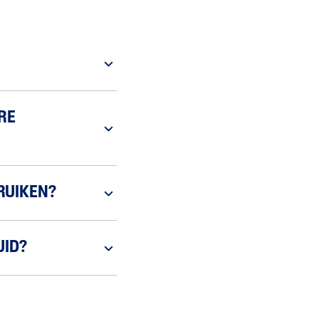
RE
RUIKEN?
UID?