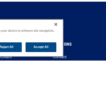
n your device to enhance site navigation,
OVER ONS
Reject All
Accept All
g Cream
Contact
Cleanser
Waar te koop
 Cleanser
FAQ
iating SA Cleanser
Waarom Cetaphil