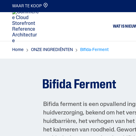
WAAR TE KOOP
WAT IS NIEU
Home
ONZE INGREDIËNTEN
Bifida-Ferment
Lichaam
Dr
Gezicht
Ge
Cleansers
No
Bifida Ferment
Moisturizers
Ve
Pimple Patch
Bifida ferment is een opvallend ing
huidverzorging, bekend om het ver
huidbarrière, het verhogen van het
het kalmeren van roodheid. Gewort