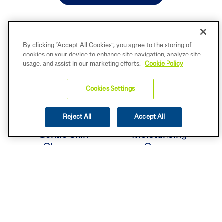
De GLOW IN DE SNOW
By clicking “Accept All Cookies”, you agree to the storing of
cookies on your device to enhance site navigation, analyze site
verzorgingsroutine
usage, and assist in our marketing efforts.
Cookie Policy
BEKIJK ALLE
Cookies Settings
Reject All
Accept All
Gentle Skin
Moisturising
Cleanser
Cream
F
KOOP NU
KOOP NU