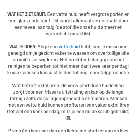
WAT HET ZIET ERUIT:
Een vette huid heeft vergrote poriën en
een glanzende teint. Dit wordt allemaal veroorzaakt door
een teveel aan talg (de stof die onze huid smeert en
waterdicht maakt)
(5)
.
WAT TE DOEN:
Als je een
vette huid
hebt, ben je misschien
geneigd om je gezicht vaker te wassen om overtollige olie
en vuil te verwijderen. Het is echter belangrijk om het
reinigen te beperken tot niet meer dan twee keer per dag;
te vaak wassen kan juist leiden tot nog meer talgproductie.
Wat betreft exfoliëren: dit verwijdert dode huidcellen,
zorgt voor een frissere uitstraling en kan op de lange
termijn zelfs de collageenproductie stimuleren. Mensen
met een vette huid kunnen profiteren van vaker exfoliëren
(tot wel één keer per dag, mits je een milde scrub gebruikt)
(6)
.
Breng één keer per dag een lichte moisturizer aan en kies