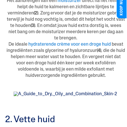
KOOP NU
Het aanbrengen van een
moisturizer
direct na het reinigen
helpt de huid te kalmeren en zichtbare lijntjes te
verminderen
(2)
. Zorg ervoor dat je de moisturizer gebruikt
terwijl je huid nog vochtig is, omdat dit helpt het vocht vast
te houden
(3)
. En omdat jouw huid extra dorstig is, wees
niet bang om de moisturizer meerdere keren per dag aan
te brengen.
De ideale
hydraterende crème voor een droge huid
bevat
ingrediënten zoals glycerine of hyaluronzuur
(4)
, die de huid
helpen meer water vast te houden. En vergeet niet dat
voor een droge huid één keer per week exfoliëren
voldoende is, waarbij je een milde exfoliant met
huidverzorgende ingrediënten gebruikt.
2. Vette huid